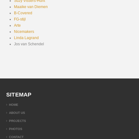
Suzy Vissers-Hunt
Maaike van Diemen
B-Covered
FG-stijl
Arte
Nicemakers
Linda Lagrand
Jos van Schendel
SITEMAP
HOME
ABOUT US
PROJECTS
PHOTOS
CONTACT