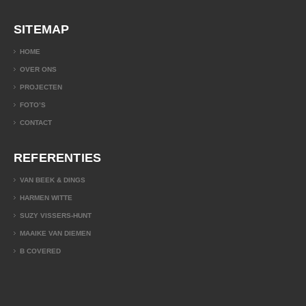
SITEMAP
HOME
OVER ONS
PROJECTEN
FOTO’S
CONTACT
REFERENTIES
VAN BEEK & DINGS
HARMEN WITTE
SUZY VISSERS-HUNT
MAAIKE VAN DIEMEN
B COVERED