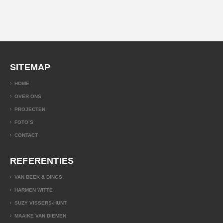
SITEMAP
HOME
OVER ONS
PROJECTEN
FOTO’S
CONTACT
REFERENTIES
VAN BEEK & DINGS
HARMEN WITTE
SUZY VISSERS-HUNT
MAAIKE VAN DIEMEN